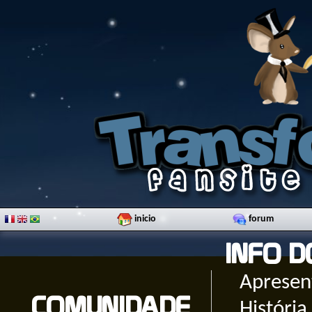
inicio
forum
INFO D
Apresen
COMUNIDADE
História