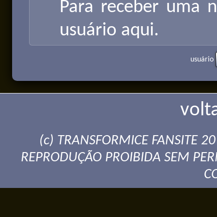
Para receber uma 
usuário aqui.
usuário
volt
(c) TRANSFORMICE FANSITE 2
REPRODUÇÃO PROIBIDA SEM PER
C