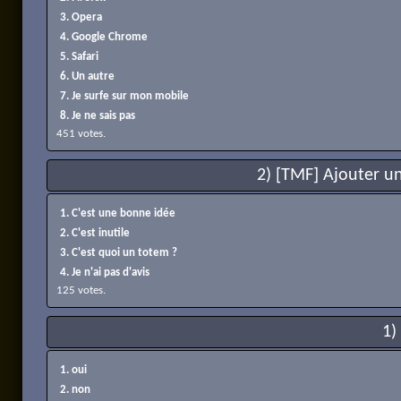
3. Opera
4. Google Chrome
5. Safari
6. Un autre
7. Je surfe sur mon mobile
8. Je ne sais pas
451 votes.
2) [TMF] Ajouter u
1. C'est une bonne idée
2. C'est inutile
3. C'est quoi un totem ?
4. Je n'ai pas d'avis
125 votes.
1)
1. oui
2. non